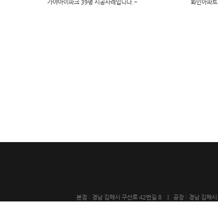
가야아이파크 39평 시공사례입니다.~
화인아파트
본점 : 경남 김해시 구산로 42번길 8 | 공장 : 경남 김해시 장유로