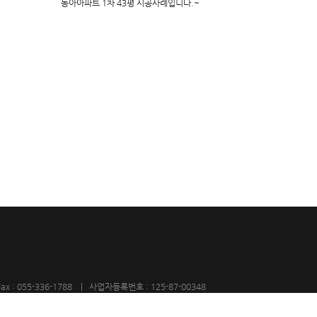
동아아파트 1차 43평 시공사례입니다.~
x : 055-336-1788 | 사업자등록번호 : 125-87-00348