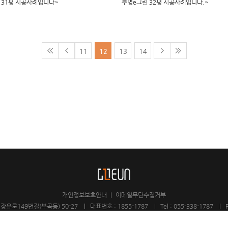
 31평 시공사례입니다~
부영e그린 32평 시공사례입니다.~
11
12
13
14
개인정보보호안내
|
이메일무단수집거부
149번길(부곡동) 50-27 | 대표번호 : 1855-1787 | Tel : 055-338-1787 | Fa
COPYRIGHT(C) 2011 고은하우스디자인(주). ALL RIGHT RESERVED.