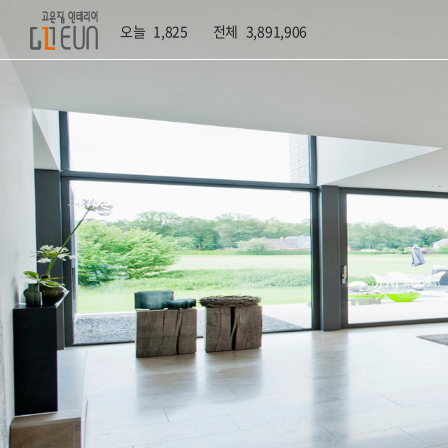
오늘
1,825
전체
3,891,906