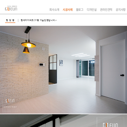
회사소개
시공사례
블로그
디자인실
온라인견적
공지사항
현 장 명
현대아이파크 31평 거실전경입니다.~