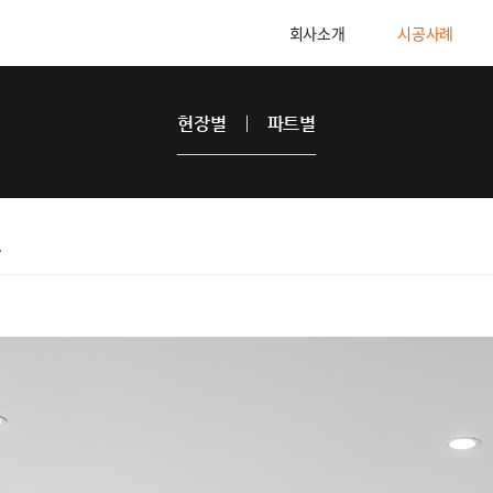
회사소개
시공사례
현장별
파트별
~