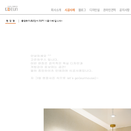
회사소개
시공사례
블로그
디자인실
온라인견적
공지사항
현 장 명
중앙하이츠8단지 58PY 시공사례 입니다~