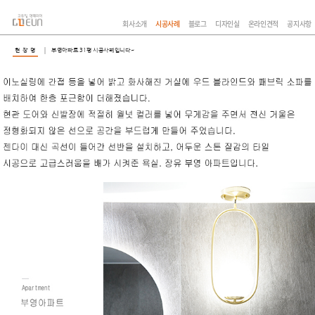
회사소개
시공사례
블로그
디자인실
온라인견적
공지사항
현 장 명
부영아파트 31평 시공사례입니다~