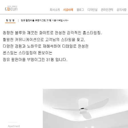
회사소개
시공사례
블로그
디자인실
온라인견적
공지사항
현 장 명
장유 팔판마을 부영이그린 31평 시공사례입니다~